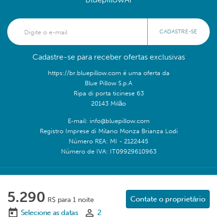
CADASTRE-SE
Cadastre-se para receber ofertas exclusivas
https://br.bluepillow.com é uma oferta da
Blue Pillow S.p.A
Ripa di porta ticinese 63
20143 Milão
E-mail: info@bluepillow.com
Registro Imprese di Milano Monza Brianza Lodi
Número REA: MI - 2122445
Número de IVA: IT09929610963
Siga-nos em:
5.290
Contate o proprietário
R$ para 1 noite
Selecione as datas
2