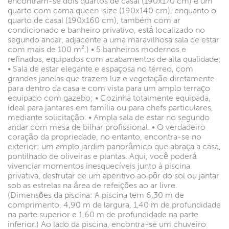
encontram-se dois quartos de casal (190x170 cm) e um
quarto com cama queen-size (190x140 cm), enquanto o
quarto de casal (190x160 cm), também com ar
condicionado e banheiro privativo, está localizado no
segundo andar, adjacente a uma maravilhosa sala de estar
com mais de 100 m².) • 5 banheiros modernos e
refinados, equipados com acabamentos de alta qualidade;
• Sala de estar elegante e espaçosa no térreo, com
grandes janelas que trazem luz e vegetação diretamente
para dentro da casa e com vista para um amplo terraço
equipado com gazebo; • Cozinha totalmente equipada,
ideal para jantares em família ou para chefs particulares,
mediante solicitação. • Ampla sala de estar no segundo
andar com mesa de bilhar profissional. • O verdadeiro
coração da propriedade, no entanto, encontra-se no
exterior: um amplo jardim panorâmico que abraça a casa,
pontilhado de oliveiras e plantas. Aqui, você poderá
vivenciar momentos inesquecíveis junto à piscina
privativa, desfrutar de um aperitivo ao pôr do sol ou jantar
sob as estrelas na área de refeições ao ar livre.
(Dimensões da piscina: A piscina tem 6,30 m de
comprimento, 4,90 m de largura, 1,40 m de profundidade
na parte superior e 1,60 m de profundidade na parte
inferior.) Ao lado da piscina, encontra-se um chuveiro