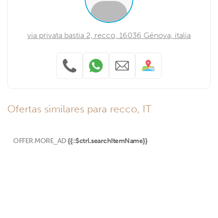
via privata bastia 2, recco, 16036 Génova, italia
Ofertas similares para recco, IT
OFFER.MORE_AD
{{::$ctrl.searchItemName}}